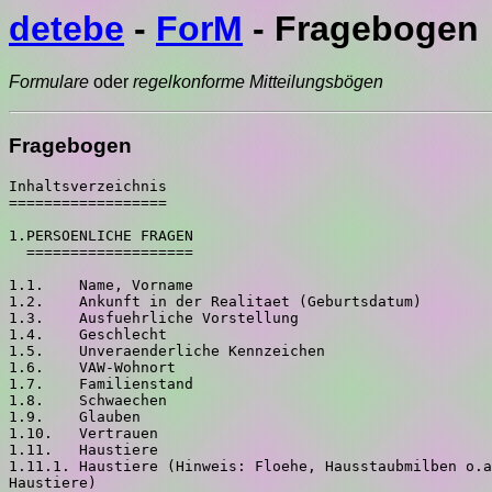
detebe
-
ForM
- Fragebogen
Formulare
oder
regelkonforme Mitteilungsbögen
Fragebogen
Inhaltsverzeichnis
==================

1.PERSOENLICHE FRAGEN
  ===================

1.1.    Name, Vorname
1.2.    Ankunft in der Realitaet (Geburtsdatum)
1.3.    Ausfuehrliche Vorstellung
1.4.    Geschlecht
1.5.    Unveraenderliche Kennzeichen
1.6.    VAW-Wohnort
1.7.    Familienstand
1.8.    Schwaechen
1.9.    Glauben
1.10.   Vertrauen
1.11.   Haustiere
1.11.1. Haustiere (Hinweis: Floehe, Hausstaubmilben o.ae. zaehlen nicht als
Haustiere)
1.11.2. Ausfuehrliche Beschreibung der Haustiere (inkl. Name)
1.12.   Noch ausfuehrlichere Vorstellung





2. DETEBE
   ======

2.1.    Wie bist du auf detebe aufmerksam geworden?
2.2.    Warum kommst du erst jetzt und wo hast du dich bisher im Nutznetz
herumgetrieben?
2.3.    Aufenthalt in der Realitaet
2.4.    Leut.
2.4.1.  Was sind Frauensleut?
2.4.2.  Was sind Mannsleut?
2.5.    Lageeinschaetzung
2.5.1.  Sind SIE hinter dir her?
2.5.2.  Vertraust du den erlauchten Mitarbeitern(!)?
2.6.    Nenne die deiner Ansicht nach wichtigsten Eigenschaften eines
Wahrheitssuchers.
2.7.    Soziales Gewissen.


3. ZEIT (Nur fuer statistische Zwecke)
   ===================================

3.1.    Welches Jahr schreiben wir?
3.2.    Welcher Tag ist heute?
3.3.    Wieviel Uhr ist es derzeit?

============== Hier vorsichtig abbeissen ===============

       +-----------------------------------------+
       |                                         |
       | Der (fast) ultimative detebe-Fragebogen |
       |                                         |
       +-----------------------------------------+


               AUSFUELLUNGSVEREINBARUNGEN
               ==========================

DIE FOLGENDEN AUSFUELLUNGSBEDINGUNGEN SIND SORGFAELTIG DURCHZULESEN UND
BILDEN DIE GRUNDLAGE DER VEREINBARUNG ZWISCHEN DEM  ANTWORTENDEN UND DEM
STATISTISCHEN AMT VON detebe. DIESER detebe-FRAGEBOGEN (IM FOLGENDEN DER
EINFACHHEIT HALBER NUR ALS  FRAGEBOGEN BEZEICHNET) MUSS VON DIR SORGFAELTIG
UND WAHRHEITSGEMAESS AUSGEFUELLT WERDEN. VERSTOESSE GEGEN DIE SORGFALTS- UND
WAHRHEITSPFLICHT UNTERLIEGEN DER DRAKONISCHEN BESTRAFUNG DURCH EIN
ORDENTLICHES detebe-GERICHT UND WERDEN MIT PLONK NICHT  UNTER 1 JAHR ODER
(IN MINDER SCHWEREN FAELLEN) MINDESTENS MIT DEM ABWURF EINER ATOMBOMBE UEBER
DEINEM HAUS / DEINER WOHNUNG  BESTRAFT.

EINE NICHTZUSTIMMUNG HAT ZUR FOLGE, DASS DIESER FRAGEBOGEN NICHT AUSGEWERTET
WERDEN KANN UND UNGELESEN VERNICHTET WIRD!

Hinweis zum Datenschutz:
Die Auswertung der erhobenen Daten unterliegt den
detebe-Datenschutzbestimmungen. Die erhobenen Daten werden besonders
vertraulich behandelt. UM DIESE VERTRAULICHKEIT ZU GEWAEHRLEISTEN, DIE
ANTWORTEN DAHER _NUR_ IN detebe POSTEN. *AUF* *KEINEN*  *FALL* *ALS* *MAIL*
*SCHICKEN* (BND, NSA USW.)! Fuer die Archivierung ist aber ein Cc: an
fb@detebe.de erforderlich.

[ ] Ich stimme den o.a. Ausfuellungsbedingungen zu und fuelle den Fragebogen
sorgfaeltig und wahrheitsgemaess aus.

[ ] Ich stimme o.a. Ausfuellungsbedingungen nicht zu und werde sofort detebe
verlassen.





--------------------------------------------------------
_Ausfuellhinweis_ (ich haette nie gedacht, dass das mal noetig sein koennte)

Bitte 'Ankreuzfragen' _nur_ durch Ankreuzen mit "X" oder "x" beantworten
(latuernich muessen die " weggelassen werden).  Austoben kannst du dich bei
den 'freien' Antworten.
--------------------------------------------------------


1.PERSOENLICHE FRAGEN
  ===================


1.1. Name, Vorname


1.2. Ankunft in der Realitaet (Geburtsdatum)


1.3. Ausfuehrliche Vorstellung

VAW-Geburtsdatum


erlernter und ausgeuebter Beruf


Berufsziele


Einkommenshoehe


Schuldenhoehe


Vorstrafen


anhaengige Strafverfahren


bevorzugte Zigarettenmarken


bevorzugte Automarken (und was fuer ein Auto du tatsaechlich faehrst)


bevorzugte Getraenkemarken


bevorzugter T-Shirt-Aufdruck


bevorzugte Urlaubsziele (und warum)


Anzahl der Schoenheitsoperationen


Anzahl, Alter und Geschlecht deiner Eltern und aller deiner Kinder


sexuelle Vorlieben (mit ausfuehrlicher Schilderung)


Bist du immer noch in psychiatrischer Behandlung?


Die 5 peinlichsten Situationen deines Lebens



1.4. Geschlecht

[ ] Maennlich.
[ ] Weiblich.
[ ] Muss erst nachsehen.
[ ] Wen interessiert schon, welches Geschlecht ein Wirtskoerper hat?
[ ] Anderes.
[ ] Hae?

Wenn "Anderes": Welches?


1.5. Unveraenderliche Kennzeichen

[ ] Ja.
[ ] Nein.
[ ] Hae?



Wenn "Ja": Welche?


1.6. VAW-Wohnort



1.7. Familienstand:

[ ] Ja.
[ ] Nein.

Wenn "Ja":
[ ] vh.
[ ] led.
[ ] Bigamist(in).
[ ] Bisamratte.
[ ] Anderer.
[ ] Hae?

Wenn "Anderer": Welcher?



1.8. Schwaechen

Ich habe eine Schwaeche fuer:

[ ] pandimensionale Aliens.
[ ] Frauensleut.
[ ] Mannsleut.
[ ] Tiere.
[ ] anderes.
[ ] Hae?

Wenn "Anderes": Wofuer?


1.9. Glauben

Ich glaube an:

[ ] Al-Lat.
[ ] Frunz.
[ ] den Kanalgott.
[ ] Quereakl.
[ ] den grossen Rubasuba im Schrank.
[ ] Ich bin roemisch-katholisch.
[ ] jemanden anders.
[ ] Hae?

Wenn "jemanden anders": An wen?


1.10. Vertrauen

Ich vertraue (!=, wem man _nicht_ vertraut! Antworten wie: Keinem oder
Niemandem koennen woanders angebracht werden.)

[ ] Politikern.
[ ] der Atomindustrie.
[ ] der Werbung.
[ ] meiner Bank.
[ ] meinem Steuerberater.
[ ] der Mafia.
[ ] meinem Pfleger.
[ ] meinem Amtsvormund.
[ ] meine(r/m/n) Lebensabschnittsgefaehrten /
Lebensabschnittsgefaehrtin(nen).
[ ] meine(r/n) Katze(n).
[ ] meine(m/n) Hund(en).
[ ] Anderen.
[ ] Hae?

Wenn "Anderen": Wem und warum?



1.11. Haustiere

1.11.1. Haustiere (Hinweis: Floehe, Hausstaubmilben o.ae. zaehlen nicht als
Haustiere)

[ ] Ja.
[ ] Nein.
[ ] Andere Wesen.
[ ] Hae?

Ggf.: Welche?


1.11.2. Ausfuehrliche Beschreibung der Haustiere (inkl. Name)

[ ] Ijsche abbe docke garre keine Aussetierre, lieberre Erre Fragebogene!

Beschreibung:



1.12. Noch ausfuehrlichere Vorstellung

Hier bitte weitere Angaben rein schreiben wie: den Namen deines Partners / deiner Partnerin; den Namen deiner Stammkneipe; deine Schuhgroesse; Koerpergroesse; Bauchumfang; ggf. Brustumfang; Gewicht; Geistesgroesse; die Farbe deiner  Haare, Augen oder Fussnaegel; dein Lieblingsgericht; welche Musik und welche Lektuere du magst; was fuer einen Computer und  was fuer ein Betriebssystem du hast; die Anzahl deiner Urkunden; welches Buch du gerade liest; welches du noch lesen willst; welches du nicht lesen willst; die Anzahl deiner Weltmeistertitel; die Vereine, in denen du bist; wieviel Steuern du schon  hinterzogen hast; ob du schon mal eine grosse Summe im Lotto gewonnen hast; wem oder was du verfallen bist; wie lange du  schon im Nutznetz bist; welche Gruppen ausser detebe du nutzt; wie oft du dir die Fuesse nicht waeschst; wieviel Original-Zaehne du noch hast; ob du deinen Zahnarzt auch richtig lieb hast; Krankheiten; wann du vor hast, das Zeitliche zu  segnen, usw. usw. usw.

Sei nicht fantasielos und ueberlege dir zusaetzlich noch eigene Fragen, die du beantworten willst. Tob dich aus und schreibe alles auf, was dir sonst noch einfaellt! Schreib was du willst, aber LANGWEILE UNS NICHT!






2. DETEBE
   ======


2.1. Wie bist du auf detebe aufmerksam geworden?

[ ] Freunde, Bekannte.
[ ] Feinde.
[ ] Durch Drohungen.
[ ] Durch einen Hinweis in einer anderen Newsgroup, naemlich
    ________________________________________________________
[ ] Durch eine Signatur.
[ ] Durch ein Crossposting.
[ ] Zufaellig, beim Durchstoebern von Newsgroups.
[ ] Durch eine Homepage.
[ ] Durch eine Veroeffentlichung in einem Geheimdienstbericht.
[ ] Durch einen Artikel in einer Zeitschrift.
[ ] Durch einen Grundgesetzartikel.
[ ] Duch eine Anzeige in einer oertlichen Tageszeitung.
[ ] Anders.
[ ] Hae?

Wie genau?


Wenn "Anders": Wie?


2.2. Warum kommst du erst jetzt und wo hast du dich bisher im Nutznetz
herumgetrieben?


2.3. Aufenthalt in der Realitaet

[ ] Maessig.
[ ] Regelmaessig.
[ ] Mir bitte auch eine Mass.

2.4. Leut.

2.4.1. Was sind Frauensleut?

[ ] Androiden.
[ ] Weiss nicht. Weiss das ueberhaupt jemand?
[ ] Ups. Ich bin eine Frauensleut.
[ ] Andere Antwort.
[ ] Hae?

Wenn "Andere Antwort": Was denn nun?


2.4.2. Was sind Mannsleut?

[ ] Opfer.
[ ] Nur als Sklaven zu gebrauchen.
[ ] Ups. Ich bin ein Mannsleut.
[ ] Andere Antwort.
[ ] Hae?

Wenn "Andere Antwort": Was denn nun?



2.5. Lageeinschaetzung

2.5.1. Sind SIE hinter dir her?
[ ] Ja.
[ ] Wer sonst?
[ ] Nein.
[ ] Andere Antwort.
[ ] Hae?

Wenn "Andere Antwort": Bitte praezisieren!

Wenn "Nein": Warum nicht?


2.5.2. Vertraust du den erlauchten Mitarbeitern(!)?

[ ] Ja.
[ ] Wem sonst?
[ ] Nein.

Wenn "Nein": Warum nicht?


[ ] Ich traue nie jemandem.
[ ] Ich traue mir ja nicht einmal selbst.
[ ] Weil ich selber einer bin.
[ ] Ich wurde mal wieder nicht als Trauzeuge eingeladen.
[ ] Ich bin doch nicht bloed!
[ ] Die wollen sowieso nur mein Bestes (= mein Geld).
[ ] Andere Antwort.
[ ] Hae?

Wenn "Andere Antwort": Bitte praezisieren, damit wir uns besser
verstell^W^W^Wdaraus lernen koennen!

Wenn "Ich bin doch nicht bloed!": Bitte erlaeutern, warum nicht.



2.6. Nenne die deiner Ansicht nach wichtigsten Eigenschaften eines
Wahrheitssuchers.

[ ] Hartnaeckigkeit.
[ ] Neugier.
[ ] Posten, Posten, Posten und immer an Die Wahrheit [TM] denken.
[ ] Unbestechlichkeit.
[ ] Bestechlichkeit.
[ ] Andere Antwort.
[ ] Hae?

Wenn "Andere Antwort": Bitte erlaeutern.

2.7. Soziales Gewissen.
Was wirst du tun, wenn du zu sehr viel Geld kommen wirst?
(Hinweis: Die richtige Antwort lautet: "Selbstverstaendlich alles unter den
erlauchten Mitarbeitern(!) gerecht verteilen.")

[ ] Selbstverstaendlich alles unter den erlauchten Mitarbeitern(!) _gerecht_
verteilen.
[ ] Selbstverstaendlich alles unter den erlauchten Mitarbeitern(!) gerecht
verteilen.
[ ] Andere Antwort.
[ ] Hae?

Wenn "Andere Antwort": Bitte erlaeutern.



3. ZEIT (Nur fuer statistische Zwecke)
   ===================================


3.1. Welches Jahr schreiben wir?

[ ] 1703
[ ] 2003
[ ] Ich habe detebe nicht verstanden.
[ ] Hae?


3.2. Welcher Tag ist heute?

[ ] Mittwoch (ewiger)
[ ] Mittwoch
[ ] Ich habe detebe nicht verstanden.
[ ] Hae?


3.3. Wi