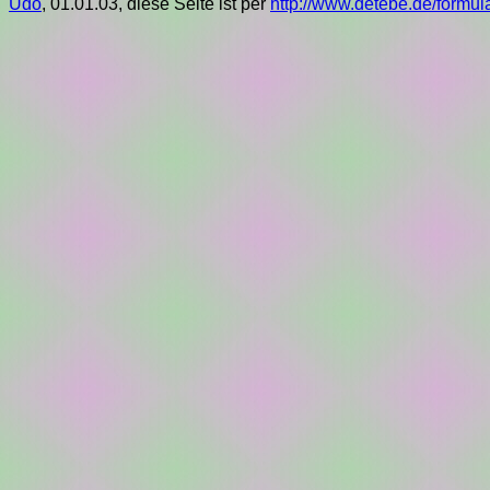
Udo
,
01.01.03
, diese Seite ist per
http://www.detebe.de/formul