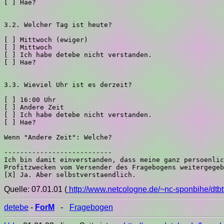
Quelle: 07.01.01 (
http://www.netcologne.de/~nc-sponbihe/dtbtv
detebe
-
ForM
Fragebogen
-