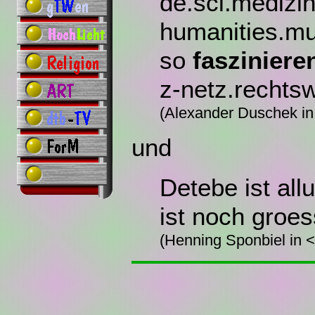
de.sci.medizi
humanities.mu
so
fasziniere
z-netz.rechtsw
(Alexander Duschek
und
Detebe ist al
ist noch groes
(Henning Sponbiel in 